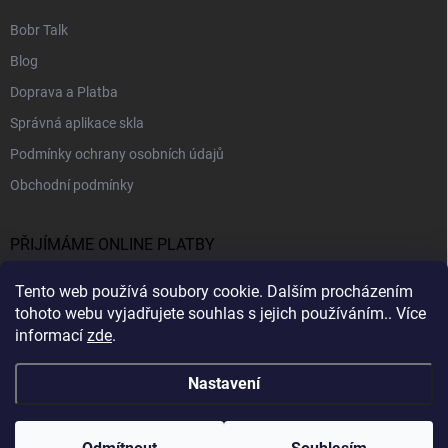
Bobr Talk
Blog
Doprava a Platba
Správná aplikace skla
Podmínky ochrany osobních údajů
Obchodní podmínky
PŘIJÍMÁME ONLINE PLATBY
Tento web používá soubory cookie. Dalším procházením
tohoto webu vyjadřujete souhlas s jejich používáním.. Více
informací
zde
.
Nastavení
Copyright 2026
BobrMobil
. Všechna práva vyhrazena.