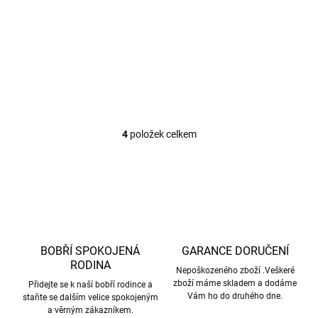
vune-do-auta-vune-do-
vune-do-auta-vune-do-
ventilatoru-osvezovac-
ventilatoru-osvezovac-
vzduchu-pilot
vzduchu-pes
4
položek celkem
O
v
l
á
d
a
c
í
p
BOBŘÍ SPOKOJENÁ
GARANCE DORUČENÍ
r
RODINA
Nepoškozeného zboží .Veškeré
v
zboží máme skladem a dodáme
Přidejte se k naší bobří rodince a
k
Vám ho do druhého dne.
staňte se dalším velice spokojeným
y
a věrným zákazníkem.
v