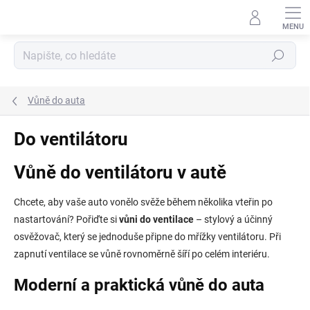
Přejít
na
obsah
Hledat
Vůně do auta
Do ventilátoru
Vůně do ventilátoru v autě
Chcete, aby vaše auto vonělo svěže během několika vteřin po
nastartování? Pořiďte si
vůni do ventilace
– stylový a účinný
osvěžovač, který se jednoduše připne do mřížky ventilátoru. Při
zapnutí ventilace se vůně rovnoměrně šíří po celém interiéru.
Moderní a praktická vůně do auta