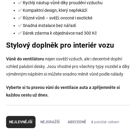
✅ Rychlý nástup vůně díky proudění vzduchu
✅ Kompaktní design, který nepřekáží
✅ Různé vůně – svěží, ovocné i exotické
✅ Snadná instalace bez nářadí
✅ Dárek zdarma k objednávce nad 300 Kč
Stylový doplněk pro interiér vozu
Vůně do ventilátoru
nejen osvěží vzduch, ale i decentně doplní
vzhled palubní desky. Jsou vhodné pro všechny typy vozidel a díky
výměnným náplním si můžete snadno měnit vůně podle nálady.
Vyberte si tu pravou vůni do ventilace auta a zpříjemněte si
každou cestu už dnes.
Ř
a
NEJLEVNĚJŠÍ
NEJDRAŽŠÍ
ABECEDNĚ
4
položek celkem
z
e