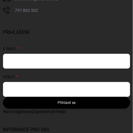
797 802 502
PŘIHLÁŠENÍ
E-MAIL
HESLO
Přihlásit se
Nová registrace
Zapomenuté heslo
INFORMACE PRO VÁS