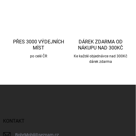
ý
p
i
s
u
PŘES 3000 VÝDEJNÍCH
DÁREK ZDARMA OD
MÍST
NÁKUPU NAD 300KČ
po celé ČR
Ke každé objednávce nad 300Kč
dárek zdarma
Z
á
p
a
t
í
KONTAKT
BobrMobil
@
seznam.cz