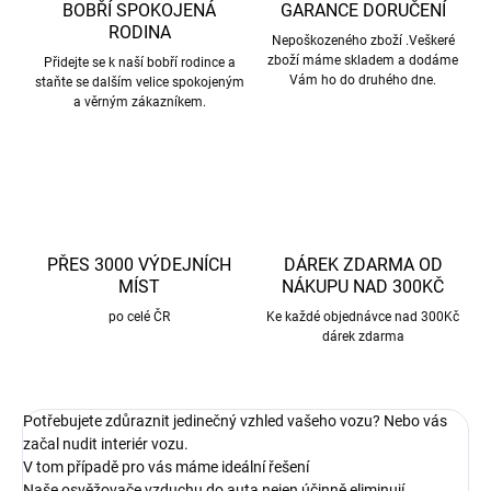
BOBŘÍ SPOKOJENÁ
GARANCE DORUČENÍ
RODINA
Nepoškozeného zboží .Veškeré
zboží máme skladem a dodáme
Přidejte se k naší bobří rodince a
Vám ho do druhého dne.
staňte se dalším velice spokojeným
a věrným zákazníkem.
PŘES 3000 VÝDEJNÍCH
DÁREK ZDARMA OD
MÍST
NÁKUPU NAD 300KČ
po celé ČR
Ke každé objednávce nad 300Kč
dárek zdarma
Potřebujete zdůraznit jedinečný vzhled vašeho vozu? Nebo vás
začal nudit interiér vozu.
V tom případě pro vás máme ideální řešení
Naše osvěžovače vzduchu do auta nejen účinně eliminují