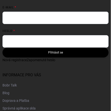
E-MAIL
HESLO
Přihlásit se
Nová registrace
Zapomenuté heslo
INFORMACE PRO VÁS
Bobr Talk
Blog
Doprava a Platba
Správná aplikace skla