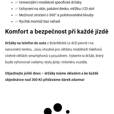
✅ Univerzální i modelově specifické držáky
✅ Uchycení na sklo, palubní desku, mřížku i CD slot
✅ Možnost otočení o 360° a polohovatelné klouby
✅ Rychlá montáž bez nářadí
Komfort a bezpečnost při každé jízdě
Držáky na telefon do auta
z BobrMobil.cz drží pevně i na
nerovném terénu. Jsou vhodné pro většinu mobilních telefonů
včetně větších smartphonů s pouzdrem. Vyberte si držák, který
bude vyhovovat vašemu stylu jízdy i interiéru vozidla.
Objednejte ještě dnes – držáky máme skladem a ke každé
objednávce nad 300 Kč přidáváme dárek zdarma!