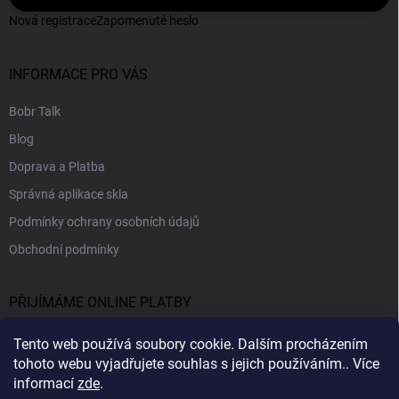
Nová registrace
Zapomenuté heslo
INFORMACE PRO VÁS
Bobr Talk
Blog
Doprava a Platba
Správná aplikace skla
Podmínky ochrany osobních údajů
Obchodní podmínky
PŘIJÍMÁME ONLINE PLATBY
Tento web používá soubory cookie. Dalším procházením
tohoto webu vyjadřujete souhlas s jejich používáním.. Více
informací
zde
.