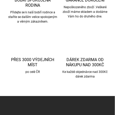
BOBŘÍ SPOKOJENÁ
GARANCE DORUČENÍ
RODINA
Nepoškozeného zboží .Veškeré
zboží máme skladem a dodáme
Přidejte se k naší bobří rodince a
Vám ho do druhého dne.
staňte se dalším velice spokojeným
a věrným zákazníkem.
PŘES 3000 VÝDEJNÍCH
DÁREK ZDARMA OD
MÍST
NÁKUPU NAD 300KČ
po celé ČR
Ke každé objednávce nad 300Kč
dárek zdarma
Z
á
p