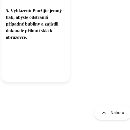
5. Vyhlazení: Použijte jemný
tlak, abyste odstranili
případné bubliny a zajistili
dokonalé přilnutí skla k
obrazovce.
O
Nahoru
v
l
á