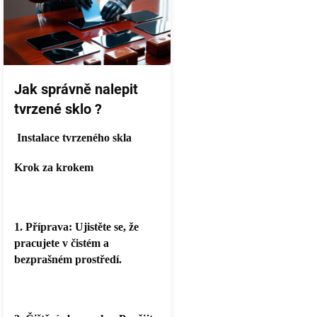
č
l
á
n
k
ů
Jak správně nalepit
tvrzené sklo ?
Instalace tvrzeného skla
Krok za krokem
1. Příprava: Ujistěte se, že
pracujete v čistém a
bezprašném prostředí.