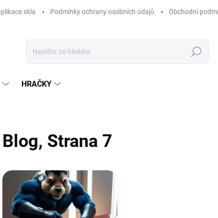
plikace skla
Podmínky ochrany osobních údajů
Obchodní podm
Hledat
HRAČKY
Blog
, Strana 7
V
ý
p
i
s