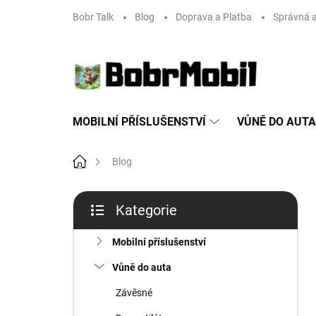
Přejít
Bobr Talk
Blog
Doprava a Platba
Správná a
na
obsah
MOBILNÍ PŘÍSLUŠENSTVÍ
VŮNĚ DO AUTA
Domů
Blog
P
Kategorie
o
Přeskočit
s
kategorie
t
Mobilní příslušenství
r
Vůně do auta
a
n
Závěsné
n